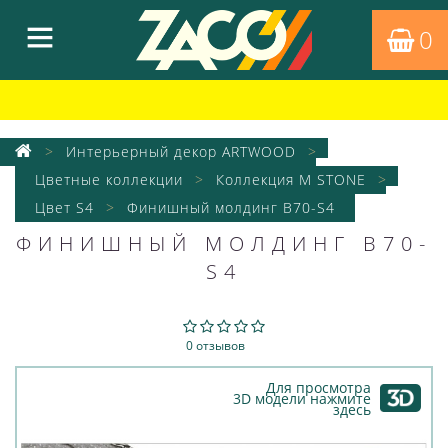
0
Интерьерный декор ARTWOOD
Цветные коллекции
Коллекция M STONE
Цвет S4
Финишный молдинг B70-S4
ФИНИШНЫЙ МОЛДИНГ B70-
S4
0 отзывов
Для просмотра
3D модели нажмите
здесь